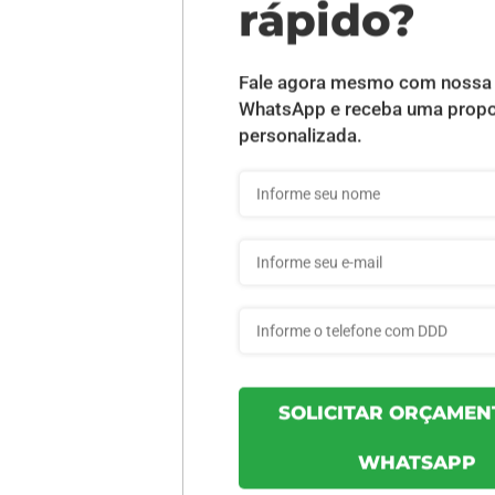
DESCRIÇÃO DO PRODUTO
 - 1 unid
INFORMAÇÕES DO PRODUTO
a2ef95bdf903c6 - 1un
70x47,7cm