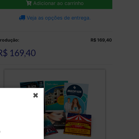
Adicionar ao carrinho
Veja as opções de entrega.
rodução:
R$ 169,40
R$ 169,40