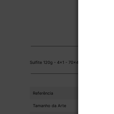
Sulfite 120g - 4x1 - 70x47,7cm - Sem Verniz
Referência
Tamanho da Arte