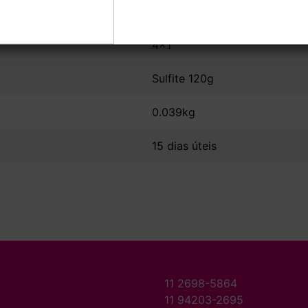
Sem Verniz
4x1
Sulfite 120g
0.039kg
15 dias úteis
11 2698-5864
11 94203-2695