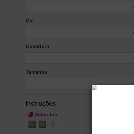
Cor
Cobertura
Tamanho
Instruções
Gabaritos