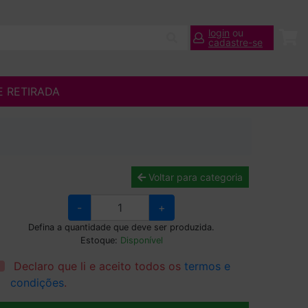
login
ou
cadastre-se
E RETIRADA
Voltar para categoria
-
+
Defina a quantidade que deve ser produzida.
Estoque:
Disponível
Declaro que li e aceito todos os
termos e
condições
.