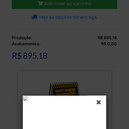
Adicionar ao carrinho
Veja as opções de entrega.
Produção:
R$ 895,18
Acabamentos:
R$ 0,00
R$ 895,18