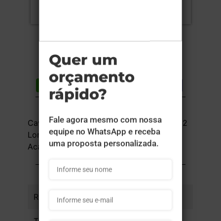
Compartilhar
Lista de desejos
DESCRIÇÃO DO PRODUTO
Cavalete de Ferro Galvanizado 2x2cm + 2
Lonas 440g - 4x0 - 84x54 cm - Sem
Acabamento - 1 unid
INFORMAÇÕES DO PRODUTO
Referência
af043eb073ee8a - 1un