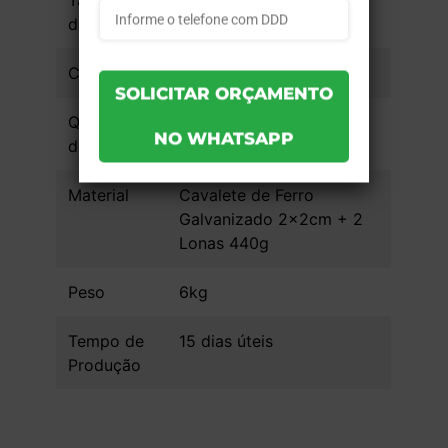
Tamanho
84x54
da Arte
Cobertura
Sem Acabamento
Quantidade
4x0
de Cores
Material
Cavalete de Ferro
Galvanizado 2x2cm + 2
Lonas 440g
Peso
6kg
Tempo de
15 dias úteis
Produção