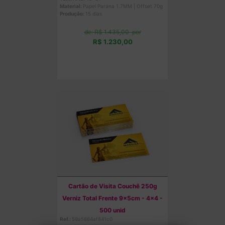
Material:
Papel Parana 1.7MM | Offset 70g
Produção:
15 dias
de: R$ 1.435,00
por
R$ 1.230,00
Comprar
Cartão de Visita Couchê 250g
Verniz Total Frente 9x5cm - 4x4 -
500 unid
Ref.:
59a5864af841c0