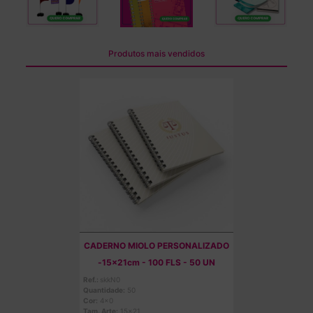
Produtos mais vendidos
CADERNO MIOLO PERSONALIZADO
-15x21cm - 100 FLS - 50 UN
Ref.:
skkN0
Quantidade:
50
Cor:
4x0
Tam. Arte:
15x21