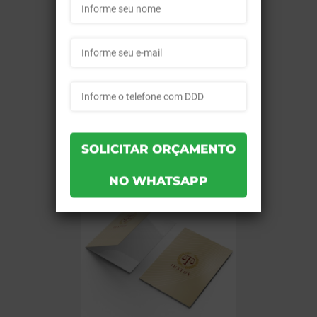
Ref.:
6c042418612af3
Quantidade:
50
Cor:
4x0
Cobertura:
Sem Verniz
Material:
Sulfite 120g
Produção:
15 dias
a partir de:
R$ 759,00
Comprar