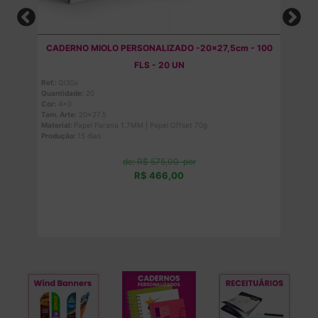
O -
CADERNO MIOLO PERSONALIZADO -20x27,5cm - 100
FLS - 20 UN
Ref.:
QI3Ss
Ref
Quantidade:
20
Qu
Cor:
4x0
Co
Tam. Arte:
20x27.5
Tam
Material:
Papel Parana 1.7MM | Papel Offset 70g
Mat
Produção:
15 dias
Pr
de: R$ 575,00
por
R$ 466,00
Comprar