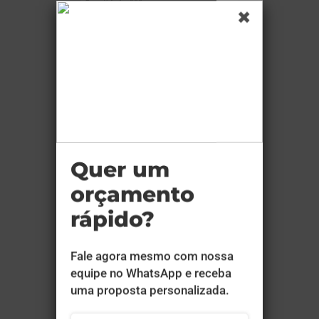
Quantidade:
500
Cor:
4x4
Tam. Arte:
8,8x4,8
Cobertura:
UV Total Frente
Material:
Couchê 250g
Produção:
15 dias
a partir de:
R$ 147,40
Comprar
Envelope Saco Grande Sulfite 120g
Sem Verniz 24x34 - 4x0 - 50 unid